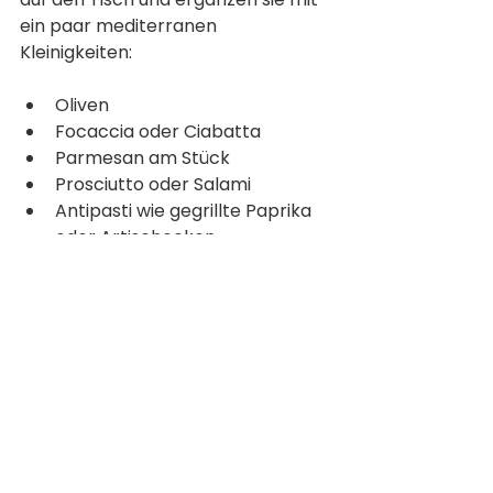
ein paar mediterranen 
Kleinigkeiten:
Oliven
Focaccia oder Ciabatta
Parmesan am Stück
Prosciutto oder Salami
Antipasti wie gegrillte Paprika 
oder Artischocken
und natürlich gut gekühlten 
Brindim Aperitivo Mango
Jeder nimmt sich, worauf er 
gerade Lust hat, und genau das 
macht den Aperitivo so besonders: 
Es geht nicht um ein großes Menü, 
sondern darum, gemeinsam Zeit zu 
verbringen und den Moment zu 