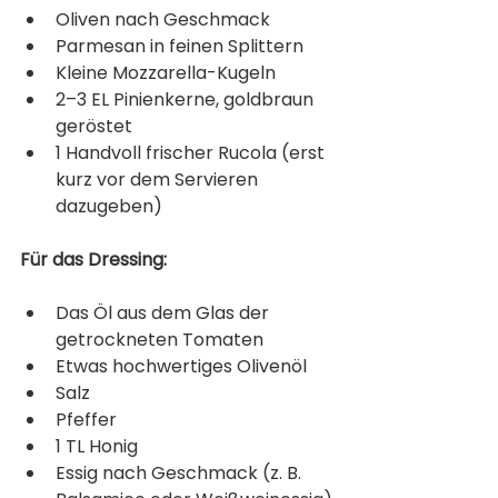
Oliven nach Geschmack
Parmesan in feinen Splittern
Kleine Mozzarella-Kugeln
2–3 EL Pinienkerne, goldbraun 
geröstet
1 Handvoll frischer Rucola (erst 
kurz vor dem Servieren 
dazugeben)
Für das Dressing:
Das Öl aus dem Glas der 
getrockneten Tomaten
Etwas hochwertiges Olivenöl
Salz
Pfeffer
1 TL Honig
Essig nach Geschmack (z. B. 